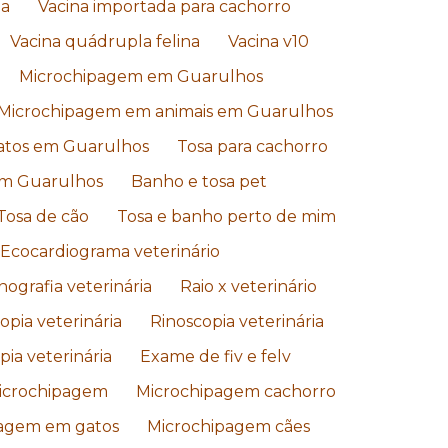
da
Vacina importada para cachorro
Vacina quádrupla felina
Vacina v10
Microchipagem em Guarulhos
Microchipagem em animais em Guarulhos
atos em Guarulhos
Tosa para cachorro
em Guarulhos
Banho e tosa pet
Tosa de cão
Tosa e banho perto de mim
Ecocardiograma veterinário
nografia veterinária
Raio x veterinário
pia veterinária
Rinoscopia veterinária
ia veterinária
Exame de fiv e felv
icrochipagem
Microchipagem cachorro
agem em gatos
Microchipagem cães