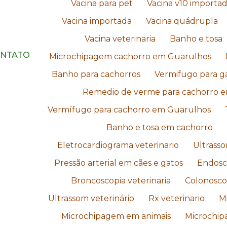
Vacina para pet
Vacina v10 importa
Vacina importada
Vacina quádrupla
Vacina veterinaria
Banho e tosa
NTATO
Microchipagem cachorro em Guarulhos
Banho para cachorros
Vermifugo para g
Remedio de verme para cachorro 
Vermífugo para cachorro em Guarulhos
Banho e tosa em cachorro
Eletrocardiograma veterinario
Ultrasso
Pressão arterial em cães e gatos
Endosco
Broncoscopia veterinaria
Colonoscop
Ultrassom veterinário
Rx veterinario
M
Microchipagem em animais
Microchip