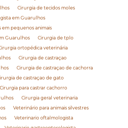
lhos
Cirurgia de tecidos moles
ogista em Guarulhos
es em pequenos animais
 em Guarulhos
Cirurgia de tplo
Cirurgia ortopédica veterinária
ulhos
Cirurgia de castraçao
lhos
Cirurgia de castraçao de cachorra
irurgia de castraçao de gato
Cirurgia para castrar cachorro
rulhos
Cirurgia geral veterinaria
hos
Veterinário para animais silvestres
hos
Veterinario oftalmologista
Veterinario gastroenterologista