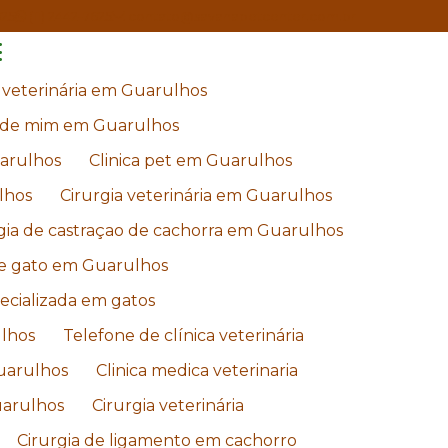
625
(11) 2442-7625
contato@savanapetcenter.com.br
a veterinária em Guarulhos
to de mim em Guarulhos
uarulhos
Clinica pet em Guarulhos
lhos
Cirurgia veterinária em Guarulhos
gia de castraçao de cachorra em Guarulhos
de gato em Guarulhos
pecializada em gatos
ulhos
Telefone de clínica veterinária
Guarulhos
Clinica medica veterinaria
uarulhos
Cirurgia veterinária
Cirurgia de ligamento em cachorro